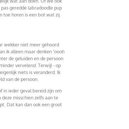
gelijk wat aan doen. Of we ook
ar pas geredde labradoodle pup
 toe horen is een bot wat zij
ar wekker niet meer gehoord
 kan ik alleen maar denken ‘oooh
chter de geluiden en de persoon
minder vervelend. Terwijl - op
igenlijk niets is veranderd. Ik
ld van de persoon.
f in ieder geval bereid zijn om
n deze misschien zelfs aan te
lopt. Dat kan dan ook een groot