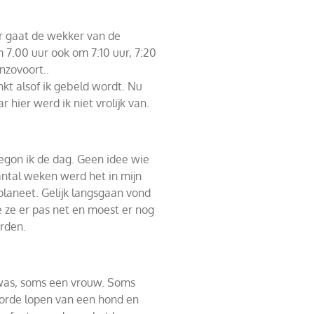
r gaat de wekker van de
 7.00 uur ook om 7:10 uur, 7:20
enzovoort..
inkt alsof ik gebeld wordt. Nu
hier werd ik niet vrolijk van.
gon ik de dag. Geen idee wie
ntal weken werd het in mijn
planeet. Gelijk langsgaan vond
 ze er pas net en moest er nog
rden.
was, soms een vrouw. Soms
oorde lopen van een hond en