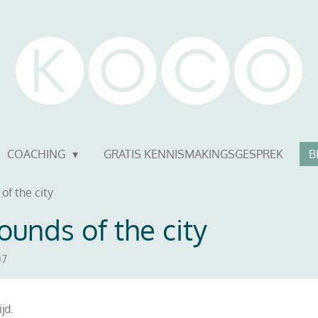
COACHING
GRATIS KENNISMAKINGSGESPREK
B
of the city
ounds of the city
07
ijd.