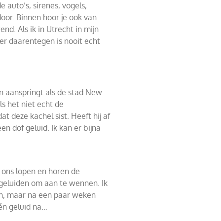
e auto’s, sirenes, vogels,
or. Binnen hoor je ook van
end. Als ik in Utrecht in mijn
ier daarentegen is nooit echt
n aanspringt als de stad New
ls het niet echt de
t deze kachel sist. Heeft hij af
en dof geluid. Ik kan er bijna
ons lopen en horen de
geluiden om aan te wennen. Ik
en, maar na een paar weken
één geluid na…