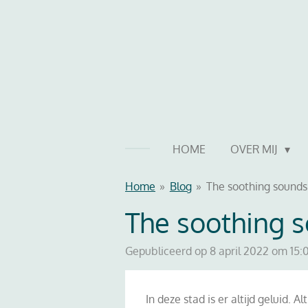
Ga
direct
naar
de
hoofdinhoud
HOME
OVER MIJ
Home
»
Blog
»
The soothing sounds 
The soothing s
Gepubliceerd op 8 april 2022 om 15:
In deze stad is er altijd geluid. Alt