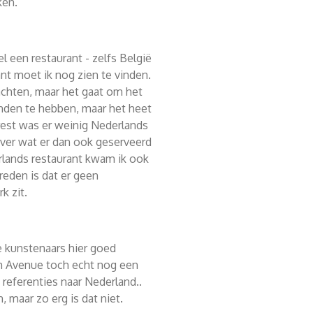
ken.
el een restaurant - zelfs België
nt moet ik nog zien te vinden.
achten, maar het gaat om het
onden te hebben, maar het heet
rest was er weinig Nederlands
over wat er dan ook geserveerd
lands restaurant kwam ik ook
 reden is dat er geen
k zit.
 kunstenaars hier goed
m Avenue toch echt nog een
e referenties naar Nederland..
, maar zo erg is dat niet.