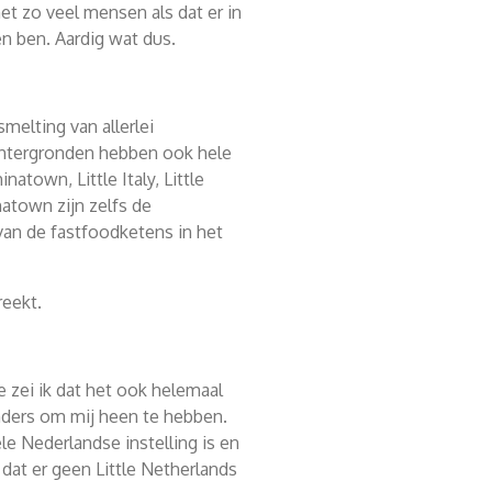
et zo veel mensen als dat er in
n ben. Aardig wat dus.
elting van allerlei
chtergronden hebben ook hele
natown, Little Italy, Little
natown zijn zelfs de
van de fastfoodketens in het
reekt.
 zei ik dat het ook helemaal
nders om mij heen te hebben.
le Nederlandse instelling is en
n dat er geen Little Netherlands