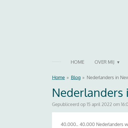
Ga
direct
naar
de
hoofdinhoud
HOME
OVER MIJ
Home
»
Blog
»
Nederlanders in Ne
Nederlanders 
Gepubliceerd op 15 april 2022 om 16:
40.000.. 40.000 Nederlanders w