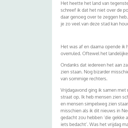
Het heette het land van tegenstel
schreef ik dat het niet over de p
daar genoeg over te zeggen heb. 
je zo veel van deze stad kan hou
Het was af en daarna opende ik 
overruled. Oftewel het landelijk
Ondanks dat iedereen het aan z
zien staan. Nog bizarder missc
van sommige rechters.
Vrijdagavond ging ik samen met 
straat op. Ik heb mensen zien s
en mensen simpelweg zien staan,
misschien als ik dit nieuws in 
gedacht zou hebben ‘die gekke 
iets bedacht’. Was het vrijdag m