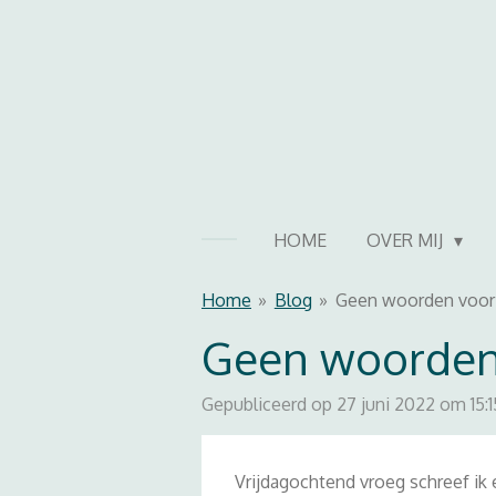
Ga
direct
naar
de
hoofdinhoud
HOME
OVER MIJ
Home
»
Blog
»
Geen woorden voor
Geen woorden
Gepubliceerd op 27 juni 2022 om 15:1
Vrijdagochtend vroeg schreef ik