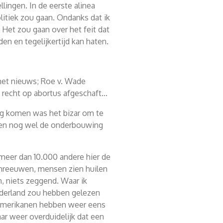
lingen. In de eerste alinea
olitiek zou gaan. Ondanks dat ik
Het zou gaan over het feit dat
den en tegelijkertijd kan haten.
het nieuws; Roe v. Wade
e recht op abortus afgeschaft…
ag komen was het bizar om te
hien nog wel de onderbouwing
meer dan 10.000 andere hier de
chreeuwen, mensen zien huilen
 niets zeggend. Waar ik
Nederland zou hebben gelezen
amerikanen hebben weer eens
aar weer overduidelijk dat een