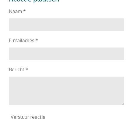
n
e
n
Naam *
E-mailadres *
Bericht *
Verstuur reactie