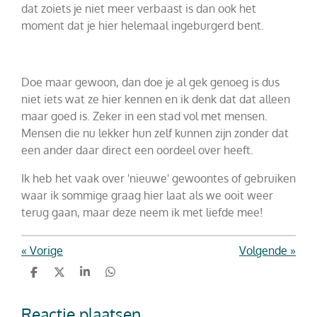
dat zoiets je niet meer verbaast is dan ook het
moment dat je hier helemaal ingeburgerd bent.
Doe maar gewoon, dan doe je al gek genoeg is dus
niet iets wat ze hier kennen en ik denk dat dat alleen
maar goed is. Zeker in een stad vol met mensen.
Mensen die nu lekker hun zelf kunnen zijn zonder dat
een ander daar direct een oordeel over heeft.
Ik heb het vaak over 'nieuwe' gewoontes of gebruiken
waar ik sommige graag hier laat als we ooit weer
terug gaan, maar deze neem ik met liefde mee!
«
Vorige
Volgende
»
D
D
S
D
e
e
h
e
l
e
a
l
Reactie plaatsen
e
l
r
e